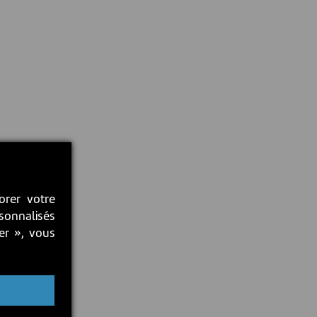
orer votre
rsonnalisés
ter », vous