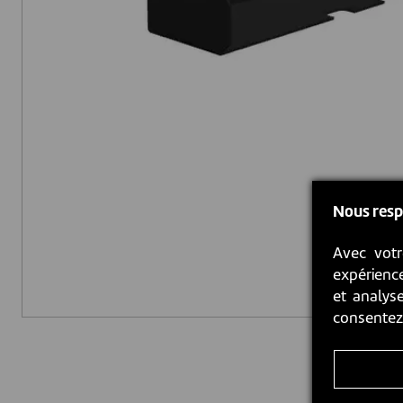
Nous resp
Avec votr
expérience
et analyse
consente