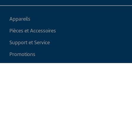
Appareils
Pièces et Accessoires
Support et Service
Promotions
Mon panier
FR
|
CAD
Politique de retour
Politique d'expédition
Politique de confidentialité et cookies