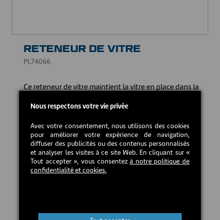
RETENEUR DE VITRE
PL74066
Ce reteneur de vitre maintient la vitre en place dans la
porte assurant le bon fonctionnement et la sécurité
de votre appareil de chauffage.
Nous respectons votre vie privée
25,00 CAD$
Avec votre consentement, nous utilisons des cookies
pour améliorer votre expérience de navigation,
diffuser des publicités ou des contenus personnalisés
et analyser les visites à ce site Web. En cliquant sur «
En stock
Tout accepter », vous consentez
à notre politique de
confidentialité et cookies.
Ajouter au panier