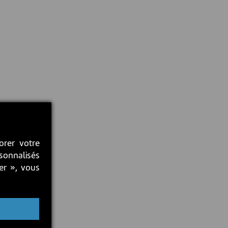
orer votre
rsonnalisés
ter », vous