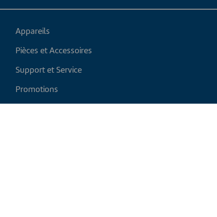
Appareils
Pièces et Accessoires
Support et Service
Promotions
Mon panier
FR
|
CAD
Politique de retour
Politique d'expédition
Politique de confidentialité et cookies