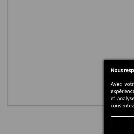
Nous resp
Avec votr
expérience
et analyse
consente