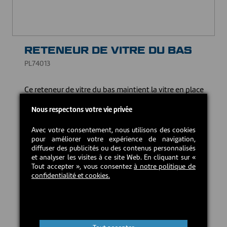
RETENEUR DE VITRE DU BAS
PL74013
Ce reteneur de vitre du bas maintient la vitre en place
dans la porte assurant le bon fonctionnement et la
sécurité de votre appareil de chauffage.
Nous respectons votre vie privée
12,00 CAD$
Avec votre consentement, nous utilisons des cookies
pour améliorer votre expérience de navigation,
diffuser des publicités ou des contenus personnalisés
et analyser les visites à ce site Web. En cliquant sur «
En stock
Tout accepter », vous consentez
à notre politique de
confidentialité et cookies.
Ajouter au panier