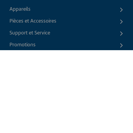
Appareils
Pièces et Accessoires
Support et Service
Promotions
Contactez-nous
FR
|
CAD
Politique de retour
Politique d'expédition
Politique de confidentialité et cookies