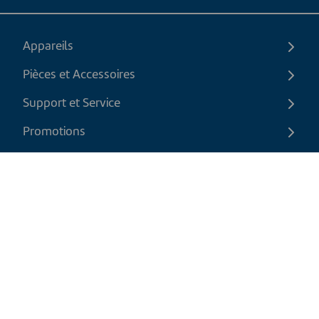
Appareils
Pièces et Accessoires
Support et Service
Promotions
Contactez-nous
FR
|
CAD
Politique de retour
Politique d'expédition
Politique de confidentialité et cookies