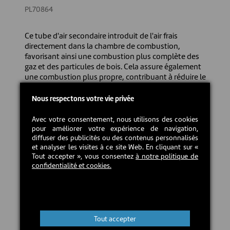
PL70864
Ce tube d'air secondaire introduit de l'air frais
directement dans la chambre de combustion,
favorisant ainsi une combustion plus complète des
gaz et des particules de bois. Cela assure également
une combustion plus propre, contribuant à réduire le
taux d'émission de particules.
Nous respectons votre vie privée
50,00 CAD$
Avec votre consentement, nous utilisons des cookies
pour améliorer votre expérience de navigation,
En stock
diffuser des publicités ou des contenus personnalisés
et analyser les visites à ce site Web. En cliquant sur «
Tout accepter », vous consentez
à notre politique de
confidentialité et cookies.
Ajouter au panier
Tout accepter