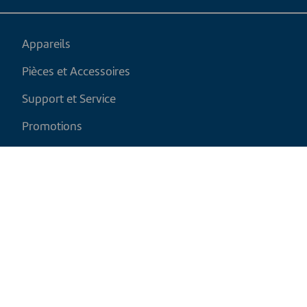
Appareils
Pièces et Accessoires
Support et Service
Promotions
Mon panier
FR
|
CAD
Politique de retour
Politique d'expédition
Politique de confidentialité et cookies