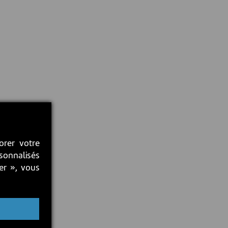
orer votre
rsonnalisés
ter », vous