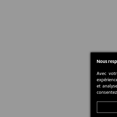
Nous resp
Avec votr
expérience
et analyse
consente