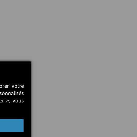
orer votre
rsonnalisés
ter », vous