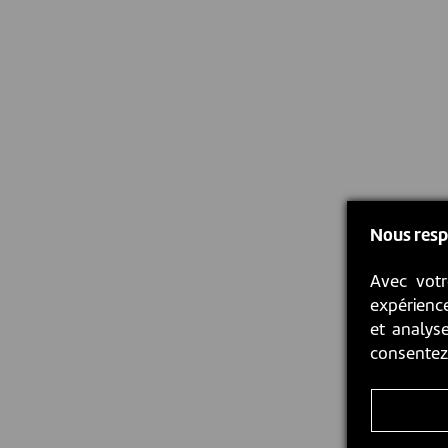
Nous resp
Avec votr
expérience
et analyse
consente