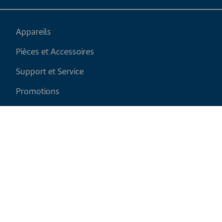
Appareils
Pièces et Accessoires
Support et Service
Promotions
Mon panier
FR
|
CAD
Politique de retour
Politique d'expédition
Politique de confidentialité et cookies