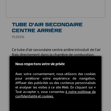
TUBE D'AIR SECONDAIRE
CENTRE ARRIÈRE
PL65516
Ce tube d'air secondaire centre arrière introduit de l'air
frais directement dans la chambre de combustion,
favorisant ainsi une combustion plus complète des
Nous respectons votre vie privée
gaz et des particules de bois. Cela assure également
une combustion plus propre, contribuant à réduire le
Avec votre consentement, nous utilisons des cookies
taux d'émission de particules.
pour améliorer votre expérience de navigation,
diffuser des publicités ou des contenus personnalisés
45,00 CAD$
et analyser les visites à ce site Web. En cliquant sur «
Tout accepter », vous consentez
à notre politique de
confidentialité et cookies.
En stock