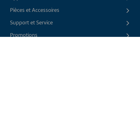
Pièces et Accessoires
Support et Service
Promotions
Contactez-nous
FR
|
CAD
Politique de retour
Politique d'expédition
Politique de confidentialité et cookies