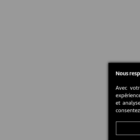
Nous resp
Avec votr
expérience
et analyse
consente