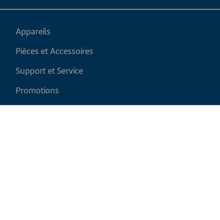
Appareils
Pièces et Accessoires
Support et Service
Promotions
Mon panier
FR
|
CAD
Politique de retour
Politique d'expédition
Politique de confidentialité et cookies