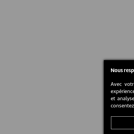
Nous resp
Avec votr
expérience
et analyse
consente