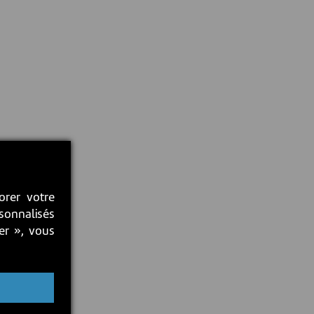
orer votre
rsonnalisés
ter », vous