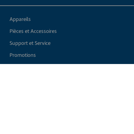
Appareils
Pièces et Accessoires
Support et Service
Promotions
Mon panier
FR
|
CAD
Politique de retour
Politique d'expédition
Politique de confidentialité et cookies