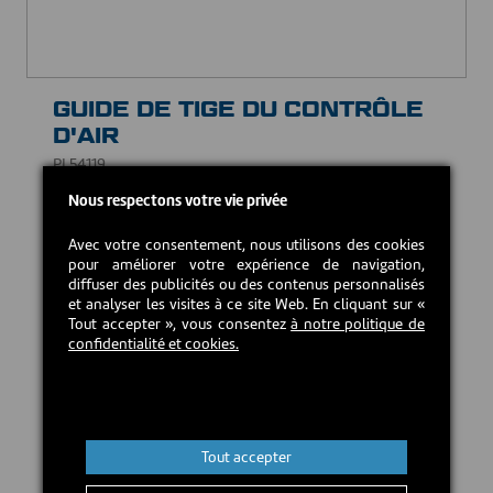
GUIDE DE TIGE DU CONTRÔLE
D'AIR
PL54119
Nous respectons votre vie privée
5,00 CAD$
Avec votre consentement, nous utilisons des cookies
pour améliorer votre expérience de navigation,
Retour en stock estimé :
2026-09-21
diffuser des publicités ou des contenus personnalisés
et analyser les visites à ce site Web. En cliquant sur «
Tout accepter », vous consentez
à notre politique de
Précommander
confidentialité et cookies.
Tout accepter