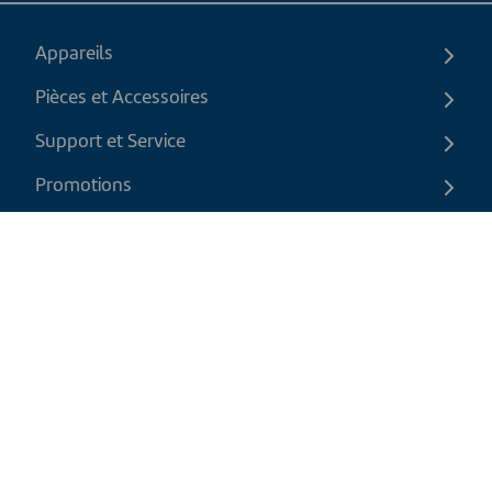
Appareils
Pièces et Accessoires
Support et Service
Promotions
Contactez-nous
FR
|
CAD
Politique de retour
Politique d'expédition
Politique de confidentialité et cookies