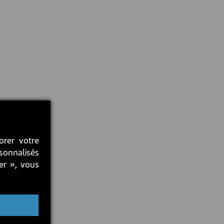
orer votre
rsonnalisés
ter », vous