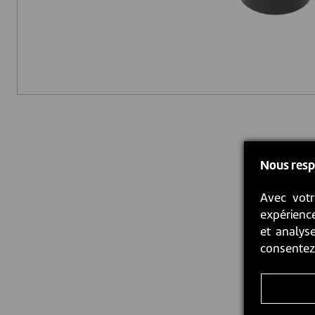
Nous resp
Avec votr
expérience
et analyse
consente