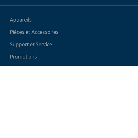
Appareils
Pièces et Accessoires
Support et Service
Promotions
Mon panier
FR
|
CAD
Politique de retour
Politique d'expédition
Politique de confidentialité et cookies