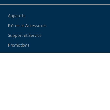
Appareils
Pièces et Accessoires
Support et Service
Promotions
Mon panier
FR
|
CAD
Politique de retour
Politique d'expédition
Politique de confidentialité et cookies