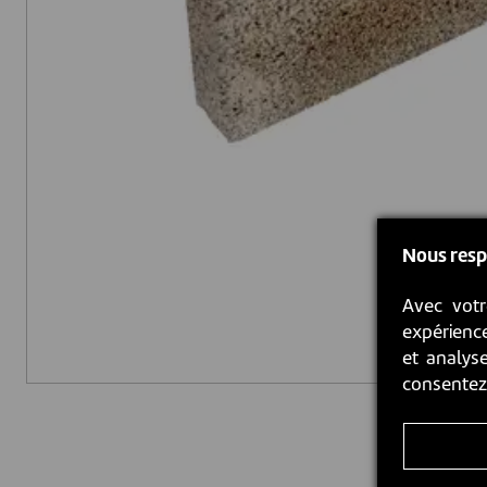
Nous resp
Avec votr
expérience
et analyse
consente