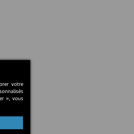
orer votre
rsonnalisés
ter », vous