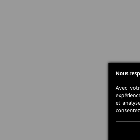
Nous resp
Avec votr
expérience
et analyse
consente