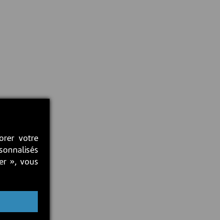
orer votre
rsonnalisés
ter », vous