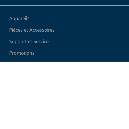
Appareils
Pièces et Accessoires
Support et Service
Promotions
Mon panier
FR
|
CAD
Politique de retour
Politique d'expédition
Politique de confidentialité et cookies