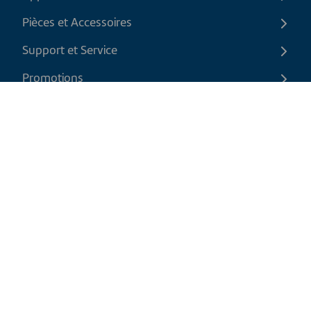
Pièces et Accessoires
Support et Service
Promotions
Contactez-nous
FR
|
CAD
Politique de retour
Politique d'expédition
Politique de confidentialité et cookies