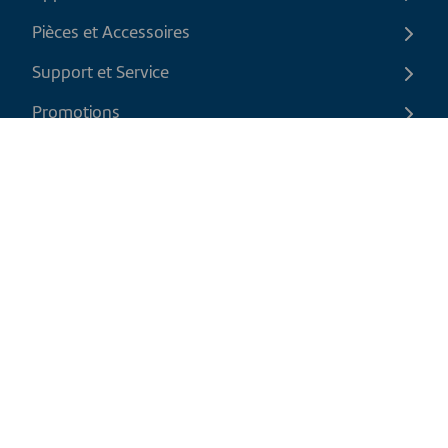
Pièces et Accessoires
Support et Service
Promotions
Contactez-nous
FR
|
CAD
Politique de retour
Politique d'expédition
Politique de confidentialité et cookies