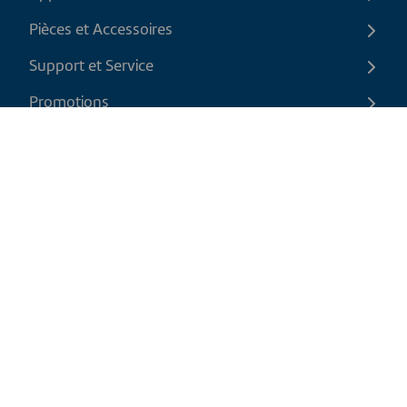
Pièces et Accessoires
Support et Service
Promotions
Contactez-nous
FR
|
CAD
Politique de retour
Politique d'expédition
Politique de confidentialité et cookies