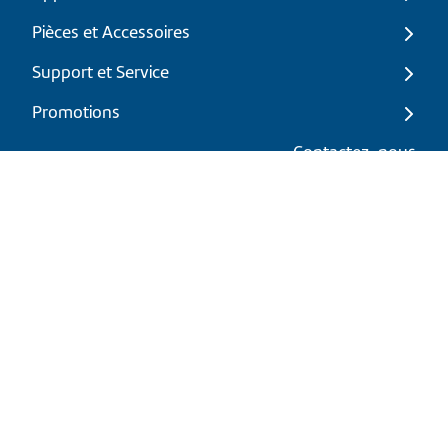
Pièces et Accessoires
Support et Service
Promotions
Mon panier
Contactez-nous
FR
|
CAD
Politique de retour
Politique d'expédition
Politique de confidentialité et cookies