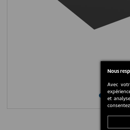
Nous resp
Avec votr
expérience
et analyse
consente