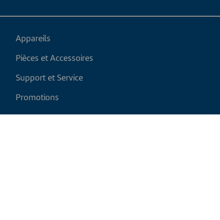
Appareils
Pièces et Accessoires
Support et Service
Promotions
Mon panier
FR
|
CAD
Politique de retour
Politique d'expédition
Politique de confidentialité et cookies