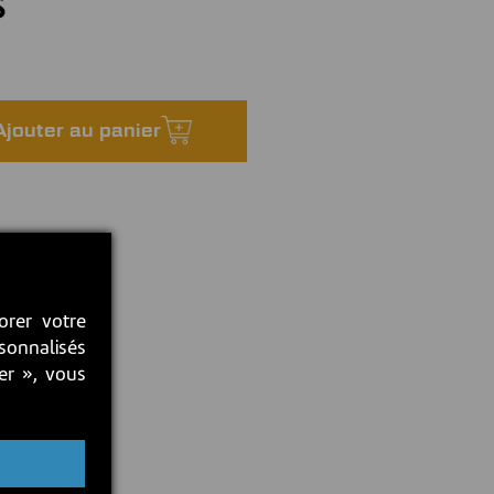
$
Ajouter au panier
orer votre
rsonnalisés
ter », vous