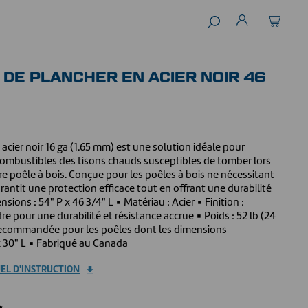
 DE PLANCHER EN ACIER NOIR 46
acier noir 16 ga (1.65 mm) est une solution idéale pour
combustibles des tisons chauds susceptibles de tomber lors
 poêle à bois. Conçue pour les poêles à bois ne nécessitant
arantit une protection efficace tout en offrant une durabilité
sions : 54" P x 46 3/4" L ▪ Matériau : Acier ▪ Finition :
e pour une durabilité et résistance accrue ▪ Poids : 52 lb (24
 Recommandée pour les poêles dont les dimensions
x 30" L ▪ Fabriqué au Canada
EL D'INSTRUCTION