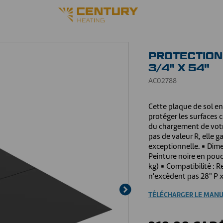
PROTECTION
3/4" X 54"
AC02788
Cette plaque de sol en 
protéger les surfaces 
du chargement de votre
pas de valeur R, elle g
exceptionnelle. ▪ Dimen
Peinture noire en poudr
kg) ▪ Compatibilité :
n'excèdent pas 28" P 
TÉLÉCHARGER LE MANU