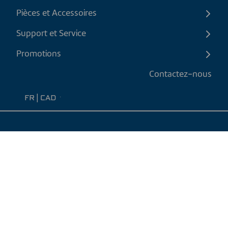
Pièces et Accessoires
Support et Service
Promotions
Contactez-nous
FR
|
CAD
Politique de retour
Politique d'expédition
Politique de confidentialité et cookies