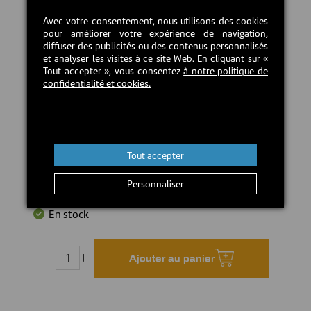
Peinture noire en poudre pour une durabilité et
Avec votre consentement, nous utilisons des cookies
résistance accrue ▪ Poids : 68 lb (31 kg) ▪
pour améliorer votre expérience de navigation,
Compatibilité : Recommandée pour les poêles dont
diffuser des publicités ou des contenus personnalisés
les dimensions n'excèdent pas 28" P x 30" L ▪
et analyser les visites à ce site Web. En cliquant sur «
Certifications : CSA B365 (Canada) et NFPA 211 (États-
Tout accepter », vous consentez
à notre politique de
Unis) ▪ Brevet d'invention : [D1007009]
confidentialité et cookies.
(https://certifiedcopycenter.uspto.gov/) ▪ Fabriqué
au Canada
TÉLÉCHARGER LE MANUEL D'INSTRUCTION
Tout accepter
410,00 CAD$
Personnaliser
En stock
Ajouter au panier