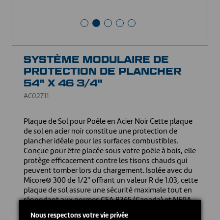
SYSTÈME MODULAIRE DE
PROTECTION DE PLANCHER
54" X 46 3/4"
AC02711
Plaque de Sol pour Poêle en Acier Noir Cette plaque
de sol en acier noir constitue une protection de
plancher idéale pour les surfaces combustibles.
Conçue pour être placée sous votre poêle à bois, elle
protège efficacement contre les tisons chauds qui
peuvent tomber lors du chargement. Isolée avec du
Micore® 300 de 1/2" offrant un valeur R de 1.03, cette
plaque de sol assure une sécurité maximale tout en
répondant aux normes CSA B365 (Canada) et NFPA
211 (États-Unis). ▪ Dimensions : 54" P x 46 3/4" L ▪
Nous respectons votre vie privée
Matériau : Acier isolé avec du Micore® 300 ▪ Finition :