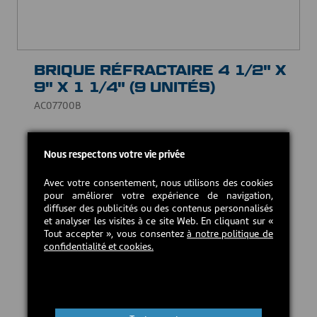
BRIQUE RÉFRACTAIRE 4 1/2" X
9" X 1 1/4" (9 UNITÉS)
AC07700B
Boîte de neuf (9) briques. Fait sur la plupart des
Nous respectons votre vie privée
poêles à bois.
35,00 CAD$
Avec votre consentement, nous utilisons des cookies
pour améliorer votre expérience de navigation,
diffuser des publicités ou des contenus personnalisés
et analyser les visites à ce site Web. En cliquant sur «
En stock
Tout accepter », vous consentez
à notre politique de
confidentialité et cookies.
Ajouter au panier