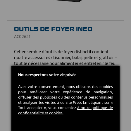
OUTILS DE FOYER INEO
AC02621
Cet ensemble d’outils de foyer distinctif contient
quatre accessoires : tisonnier, balai, pelle et grattoir -
tout le nécessaire pour alimenter et entretenir le feu
de votre appareil à bois. Vous apprécierez son look
contemporain et ses fines lignes étroites, idéal pour
Nous respectons votre vie privée
les petits espaces. Hauteur de l'ensemble : 28 5/8" (73
cm). Fièrement fabriqué au Québec.
Avec votre consentement, nous utilisons des cookies
pour améliorer votre expérience de navigation,
diffuser des publicités ou des contenus personnalisés
215,00 CAD$
et analyser les visites à ce site Web. En cliquant sur «
Tout accepter », vous consentez
à notre politique de
confidentialité et cookies.
En stock