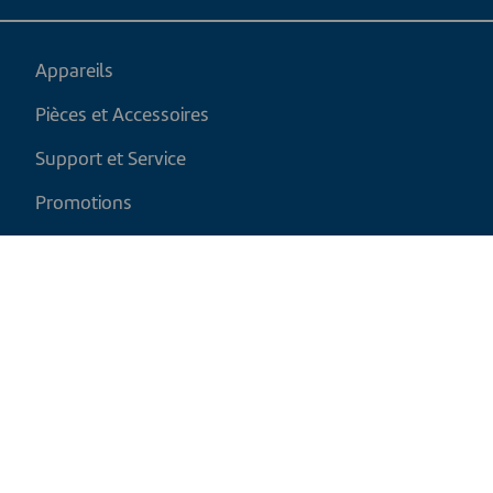
Appareils
Pièces et Accessoires
Support et Service
Promotions
Mon panier
FR
|
CAD
Politique de retour
Politique d'expédition
Politique de confidentialité et cookies