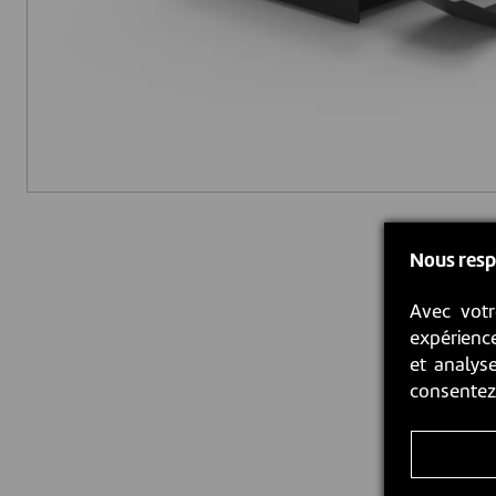
Nous resp
Avec votr
expérience
et analyse
consente