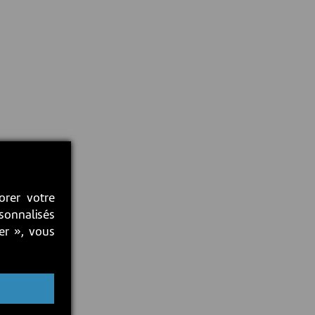
orer votre
rsonnalisés
ter », vous