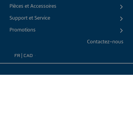
Pièces et Accessoires
Support et Service
Promotions
Contactez-nous
FR
|
CAD
Politique de retour
Politique d'expédition
Politique de confidentialité et cookies