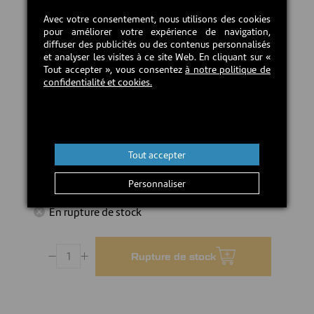
contient quatre blocs en bois dissimulables pour
Avec votre consentement, nous utilisons des cookies
prévenir l'usure de votre plancher. Un tiroir de
pour améliorer votre expérience de navigation,
rangement pour accessoires (17" x 15" x 6") est offert
diffuser des publicités ou des contenus personnalisés
en option. Rangez-y le tisonnier et la pelle inclus avec
et analyser les visites à ce site Web. En cliquant sur «
le tiroir pour plus de commodité! Livré dans un
Tout accepter », vous consentez
à notre politique de
emballage compact, ce rangement à bois est si facile à
confidentialité et cookies.
assembler; vous en serez impressionnés! Fabriqué au
Canada.
TÉLÉCHARGER LE MANUEL D'INSTRUCTION
Tout accepter
800,00 CAD$
Personnaliser
En rupture de stock
Rupture de stock