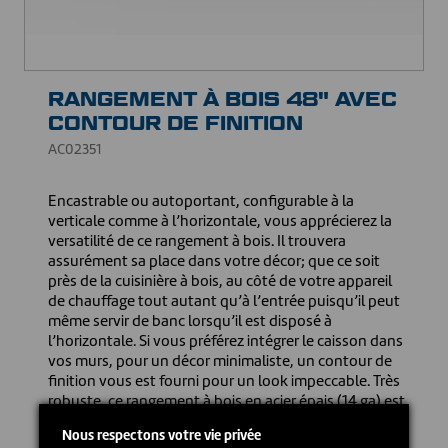
RANGEMENT À BOIS 48" AVEC
CONTOUR DE FINITION
AC02351
Encastrable ou autoportant, configurable à la
verticale comme à l’horizontale, vous apprécierez la
versatilité de ce rangement à bois. Il trouvera
assurément sa place dans votre décor; que ce soit
près de la cuisinière à bois, au côté de votre appareil
de chauffage tout autant qu’à l’entrée puisqu’il peut
même servir de banc lorsqu’il est disposé à
l’horizontale. Si vous préférez intégrer le caisson dans
vos murs, pour un décor minimaliste, un contour de
finition vous est fourni pour un look impeccable. Très
robuste, ce rangement à bois en acier épais (14 ga) est
peint à la poudre et peut recevoir des bûches d’une
Nous respectons votre vie privée
longueur allant jusqu’à 18". La structure d’acier