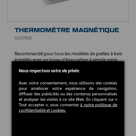
THERMOMÈTRE MAGNÉTIQUE
AC07830
Recommandé pour tous les modèles de poêles à bois
installés avec un tuyau d'évacuation à simple paroi.
Nous respectons votre vie privée
TÉLÉCHARGER LE MANUEL D'INSTRUCTION
Avec votre consentement, nous utilisons des cookies
14,00 CAD$
pour améliorer votre expérience de navigation,
diffuser des publicités ou des contenus personnalisés
et analyser les visites à ce site Web. En cliquant sur «
En stock
Tout accepter », vous consentez
à notre politique de
confidentialité et cookies.
Ajouter au panier