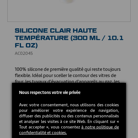
SILICONE CLAIR HAUTE
TEMPÉRATURE (300 ML / 10.1
FL OZ)
AC02045
100% silicone de première qualité qui reste toujours
flexible. Idéal pour sceller le contour des vitres de
four, les tuyaux d'évacuation d'appareils au gaz, les
joints de tuyaux de cheminée et les conduits
Nous respectons votre vie privée
métalliques; remplacer les joints de liège, de
caoutchouc ou de feutre; fixer les cordons autour des
Avec votre consentement, nous utilisons des cookies
portes de poêles et foyers. N'affecte pas les
pour améliorer votre expérience de navigation,
détecteurs d'oxygène. Supporte une température
diffuser des publicités ou des contenus personnalisés
continue de 232°C (450°F).
et analyser les visites à ce site Web. En cliquant sur «
Tout accepter », vous consentez
à notre politique de
13,50 CAD$
confidentialité et cookies.